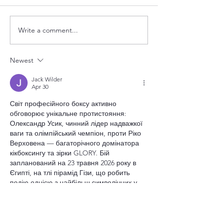
Write a comment...
Celebrate Parents Day at
Sake pairing din
Xi Yan!
Inter Rice Asia
Newest
Jack Wilder
Apr 30
Світ професійного боксу активно 
обговорює унікальне протистояння: 
Олександр Усик, чинний лідер надважкої 
ваги та олімпійський чемпіон, проти Ріко 
Верховена — багаторічного домінатора 
кікбоксингу та зірки GLORY. Бій 
запланований на 23 травня 2026 року в 
Єгипті, на тлі пірамід Гізи, що робить 
подію однією з найбільш символічних у 
сучасному спорті.
Усик відомий своєю технікою, рухливістю 
та високим боксерським IQ, тоді як 