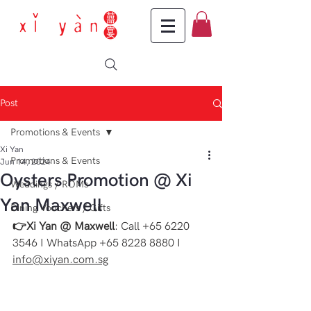
Post
Promotions & Events
Xi Yan
Promotions & Events
Jun 14, 2024
Oysters Promotion @ Xi
Weddings / ROMs
Yan Maxwell
Dining Vouchers / Gifts
👉Xi Yan @ Maxwell
: Call +65 6220 
3546 I WhatsApp +65 8228 8880 I 
info@xiyan.com.sg